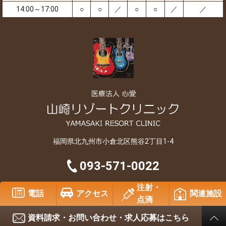
14:00～17:00
○
○
／
○
○
／
／
福岡県北九州市小倉北区熊谷2丁目1-4
093-571-0022
注射・
Copyright © 2007-2026 SHINAI All Rights Reserved..
電話
アクセス
関連施設
点滴
資料請求・お問い合わせ・求人応募はこちら
ホームページ制作 福岡