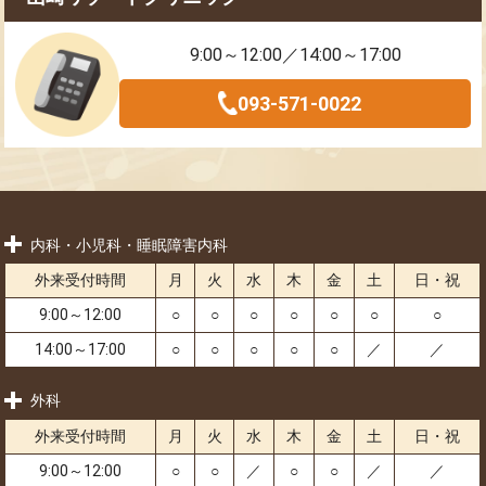
9:00～12:00／14:00～17:00
093-571-0022
内科・小児科・睡眠障害内科
外来受付時間
月
火
水
木
金
土
日・祝
9:00～12:00
○
○
○
○
○
○
○
14:00～17:00
○
○
○
○
○
／
／
外科
外来受付時間
月
火
水
木
金
土
日・祝
9:00～12:00
○
○
／
○
○
／
／