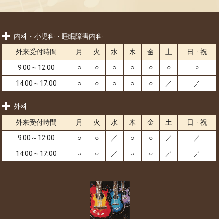
内科・小児科・睡眠障害内科
外来受付時間
月
火
水
木
金
土
日・祝
9:00～12:00
○
○
○
○
○
○
○
14:00～17:00
○
○
○
○
○
／
／
外科
外来受付時間
月
火
水
木
金
土
日・祝
9:00～12:00
○
○
／
○
○
／
／
14:00～17:00
○
○
／
○
○
／
／