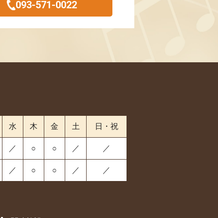
093-571-0022
水
木
金
土
日・祝
／
○
○
／
／
／
○
○
／
／