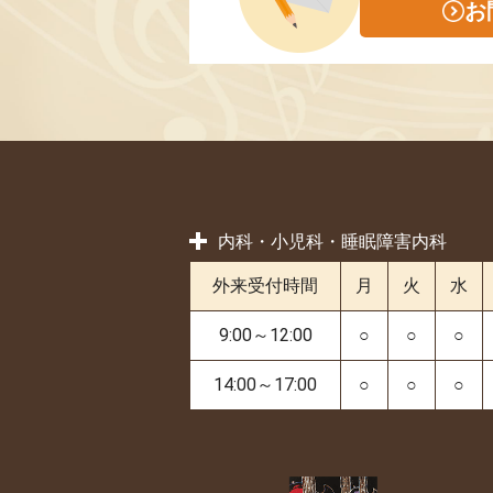
お
内科・小児科・睡眠障害内科
外来受付時間
月
火
水
9:00～12:00
○
○
○
14:00～17:00
○
○
○