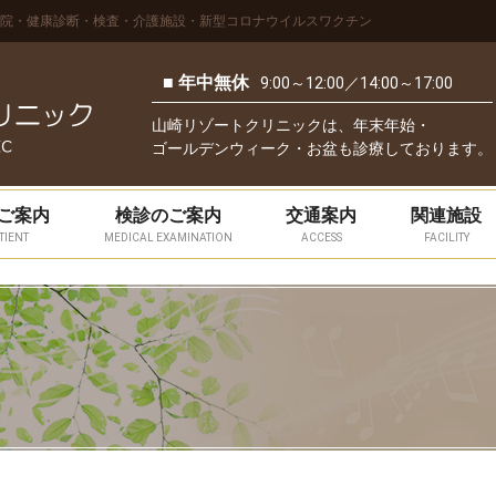
院・健康診断・検査・介護施設・新型コロナウイルスワクチン
■ 年中無休
9:00～12:00／14:00～17:00
山崎リゾートクリニックは、年末年始・
ゴールデンウィーク・お盆も診療しております。
ご案内
検診のご案内
交通案内
関連施設
TIENT
MEDICAL EXAMINATION
ACCESS
FACILITY