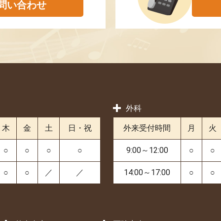
問い合わせ
外科
木
金
土
日・祝
外来受付時間
月
火
○
○
○
○
9:00～12:00
○
○
○
○
／
／
14:00～17:00
○
○