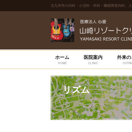
北九州市の内科・小児科・外科・睡眠障害内科。入
ホーム
医院案内
外来の
HOME
CLINIC
OUTPA
リズム