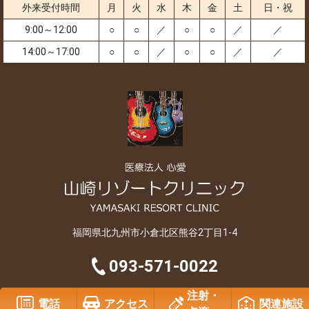
外来受付時間
月
火
水
木
金
土
日・祝
9:00～12:00
○
○
／
○
○
／
／
14:00～17:00
○
○
／
○
○
／
／
福岡県北九州市小倉北区熊谷2丁目1-4
093-571-0022
注射・
Copyright © 2007-2026 SHINAI All Rights Reserved..
電話
アクセス
関連施設