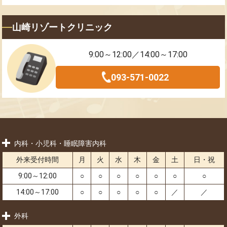
山崎リゾートクリニック
9:00～12:00／14:00～17:00
093-571-0022
内科・小児科・睡眠障害内科
外来受付時間
月
火
水
木
金
土
日・祝
9:00～12:00
○
○
○
○
○
○
○
14:00～17:00
○
○
○
○
○
／
／
外科