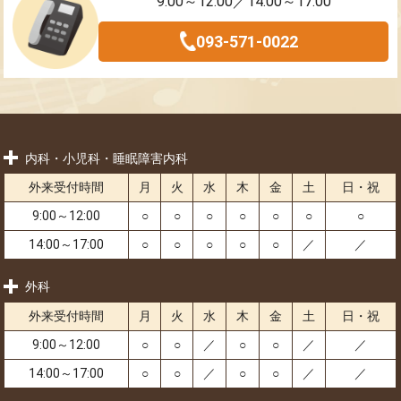
9:00～12:00／14:00～17:00
093-571-0022
内科・小児科・睡眠障害内科
外来受付時間
月
火
水
木
金
土
日・祝
9:00～12:00
○
○
○
○
○
○
○
14:00～17:00
○
○
○
○
○
／
／
外科
外来受付時間
月
火
水
木
金
土
日・祝
9:00～12:00
○
○
／
○
○
／
／
14:00～17:00
○
○
／
○
○
／
／