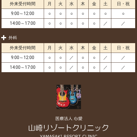
外来受付時間
月
火
水
木
金
土
日・祝
9:00～12:00
○
○
○
○
○
○
○
14:00～17:00
○
○
○
○
○
／
／
外科
外来受付時間
月
火
水
木
金
土
日・祝
9:00～12:00
○
○
／
○
○
／
／
14:00～17:00
○
○
／
○
○
／
／