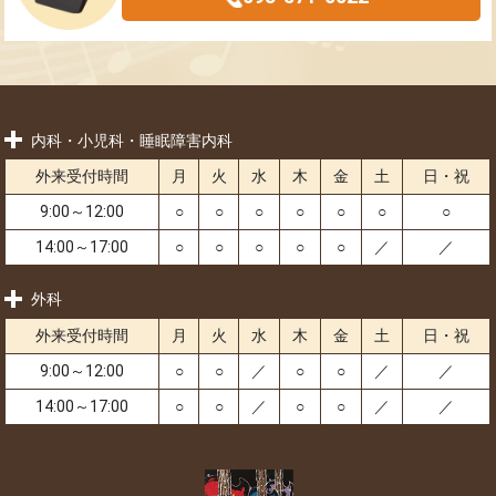
内科・小児科・睡眠障害内科
外来受付時間
月
火
水
木
金
土
日・祝
9:00～12:00
○
○
○
○
○
○
○
14:00～17:00
○
○
○
○
○
／
／
外科
外来受付時間
月
火
水
木
金
土
日・祝
9:00～12:00
○
○
／
○
○
／
／
14:00～17:00
○
○
／
○
○
／
／