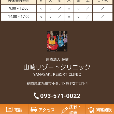
外来受付時間
月
火
水
木
金
土
日・祝
9:00～12:00
○
○
／
○
○
／
／
14:00～17:00
○
○
／
○
○
／
／
福岡県北九州市小倉北区熊谷2丁目1-4
093-571-0022
注射・
Copyright © 2007-2026 SHINAI All Rights Reserved..
電話
アクセス
関連施設
点滴