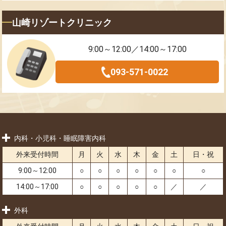
山崎リゾートクリニック
9:00～12:00／14:00～17:00
093-571-0022
内科・小児科・睡眠障害内科
外来受付時間
月
火
水
木
金
土
日・祝
9:00～12:00
○
○
○
○
○
○
○
14:00～17:00
○
○
○
○
○
／
／
外科