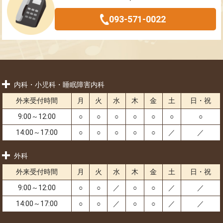
093-571-0022
内科・小児科・睡眠障害内科
外来受付時間
月
火
水
木
金
土
日・祝
9:00～12:00
○
○
○
○
○
○
○
14:00～17:00
○
○
○
○
○
／
／
外科
外来受付時間
月
火
水
木
金
土
日・祝
9:00～12:00
○
○
／
○
○
／
／
14:00～17:00
○
○
／
○
○
／
／