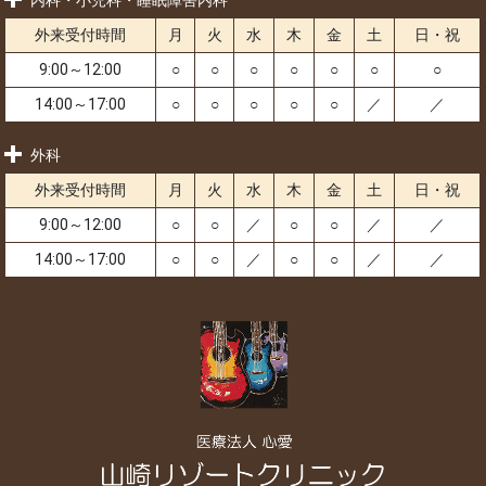
外来受付時間
月
火
水
木
金
土
日・祝
9:00～12:00
○
○
○
○
○
○
○
14:00～17:00
○
○
○
○
○
／
／
外科
外来受付時間
月
火
水
木
金
土
日・祝
9:00～12:00
○
○
／
○
○
／
／
14:00～17:00
○
○
／
○
○
／
／