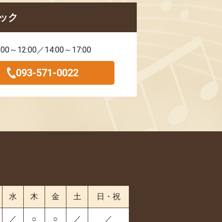
ック
:00～12:00／14:00～17:00
093-571-0022
水
木
金
土
日・祝
／
○
○
／
／