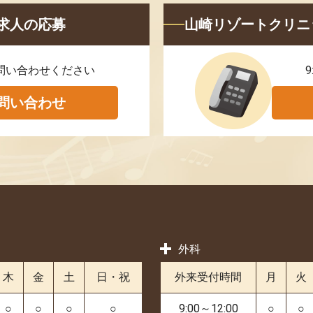
求人の応募
山崎リゾートクリニ
問い合わせください
9
問い合わせ
外科
木
金
土
日・祝
外来受付時間
月
火
○
○
○
○
9:00～12:00
○
○