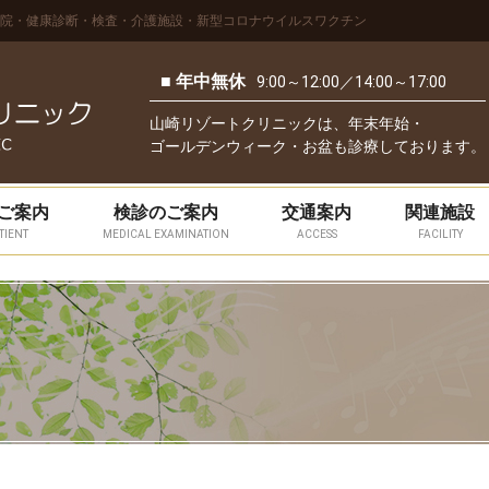
院・健康診断・検査・介護施設・新型コロナウイルスワクチン
■ 年中無休
9:00～12:00／14:00～17:00
山崎リゾートクリニックは、年末年始・
ゴールデンウィーク・お盆も診療しております。
ご案内
検診のご案内
交通案内
関連施設
TIENT
MEDICAL EXAMINATION
ACCESS
FACILITY