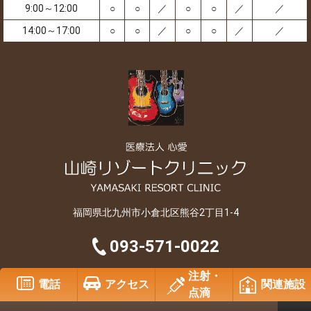
9:00～12:00
○
○
／
○
○
／
／
14:00～17:00
○
○
／
○
○
／
／
福岡県北九州市小倉北区熊谷2丁目1-4
093-571-0022
注射・
Copyright © 2007-2026 SHINAI All Rights Reserved..
電話
アクセス
関連施設
点滴