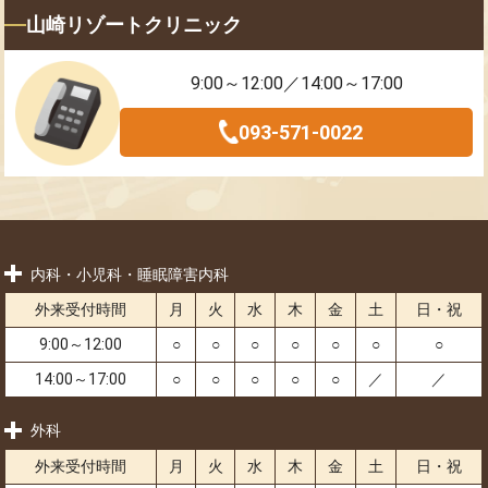
山崎リゾートクリニック
9:00～12:00／14:00～17:00
093-571-0022
内科・小児科・睡眠障害内科
外来受付時間
月
火
水
木
金
土
日・祝
9:00～12:00
○
○
○
○
○
○
○
14:00～17:00
○
○
○
○
○
／
／
外科
外来受付時間
月
火
水
木
金
土
日・祝