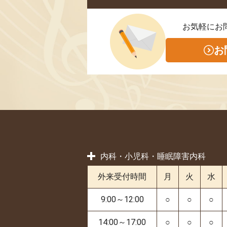
お気軽にお
お
内科・小児科・睡眠障害内科
外来受付時間
月
火
水
9:00～12:00
○
○
○
14:00～17:00
○
○
○