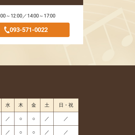
:00～12:00／14:00～17:00
093-571-0022
水
木
金
土
日・祝
／
○
○
／
／
／
○
○
／
／