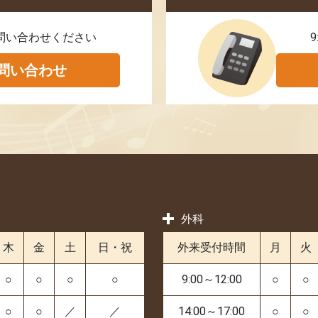
問い合わせください
9
問い合わせ
外科
木
金
土
日・祝
外来受付時間
月
火
○
○
○
○
9:00～12:00
○
○
○
○
／
／
14:00～17:00
○
○