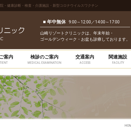
院・健康診断・検査・介護施設・新型コロナウイルスワクチン
■ 年中無休
9:00～12:00／14:00～17:00
山崎リゾートクリニックは、年末年始・
ゴールデンウィーク・お盆も診療しております。
ご案内
検診のご案内
交通案内
関連施設
TIENT
MEDICAL EXAMINATION
ACCESS
FACILITY
HO