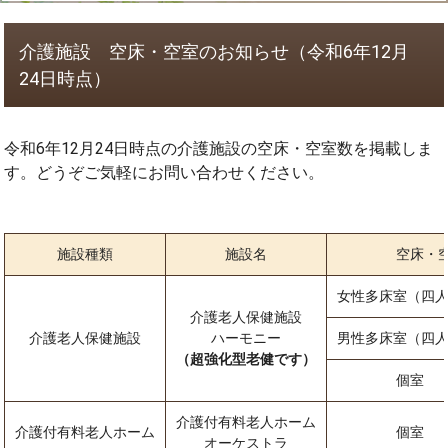
介護施設 空床・空室のお知らせ（令和6年12月
24日時点）
令和6年12月24日時点の介護施設の空床・空室数を掲載しま
す。どうぞご気軽にお問い合わせください。
施設種類
施設名
空床・
女性多床室（四人
介護老人保健施設
介護老人保健施設
ハーモニー
男性多床室（四人
（超強化型老健です）
個室
介護付有料老人ホーム
介護付有料老人ホーム
個室
オーケストラ