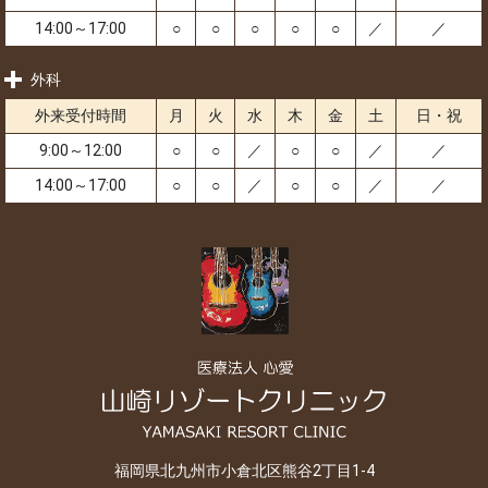
14:00～17:00
○
○
○
○
○
／
／
外科
外来受付時間
月
火
水
木
金
土
日・祝
9:00～12:00
○
○
／
○
○
／
／
14:00～17:00
○
○
／
○
○
／
／
福岡県北九州市小倉北区熊谷2丁目1-4