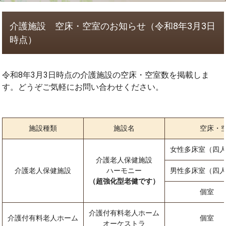
介護施設 空床・空室のお知らせ（令和8年3月3日
時点）
令和8年3月3日時点の介護施設の空床・空室数を掲載しま
す。どうぞご気軽にお問い合わせください。
施設種類
施設名
空床・
女性多床室（四人
介護老人保健施設
介護老人保健施設
ハーモニー
男性多床室（四人
（超強化型老健です）
個室
介護付有料老人ホーム
介護付有料老人ホーム
個室
オーケストラ