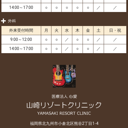
14:00～17:00
○
○
○
○
○
／
／
外科
外来受付時間
月
火
水
木
金
土
日・祝
9:00～12:00
○
○
／
○
○
／
／
14:00～17:00
○
○
／
○
○
／
／
福岡県北九州市小倉北区熊谷2丁目1-4