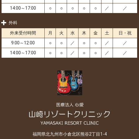
14:00～17:00
○
○
○
○
○
／
／
外科
外来受付時間
月
火
水
木
金
土
日・祝
9:00～12:00
○
○
／
○
○
／
／
14:00～17:00
○
○
／
○
○
／
／
福岡県北九州市小倉北区熊谷2丁目1-4