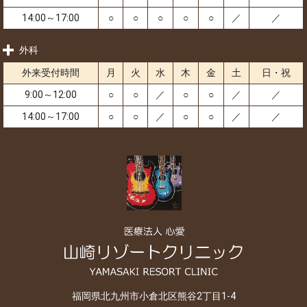
14:00～17:00
○
○
○
○
○
／
／
外科
外来受付時間
月
火
水
木
金
土
日・祝
9:00～12:00
○
○
／
○
○
／
／
14:00～17:00
○
○
／
○
○
／
／
福岡県北九州市小倉北区熊谷2丁目1-4