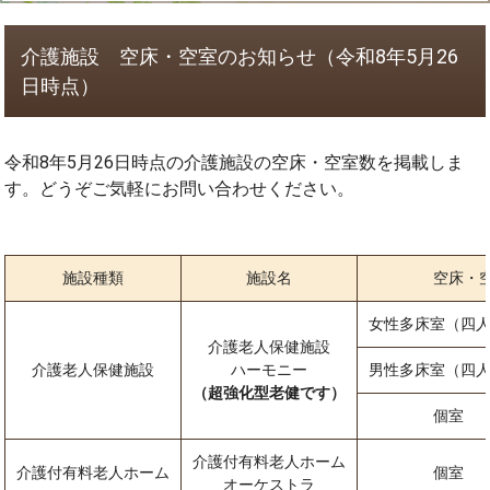
介護施設 空床・空室のお知らせ（令和8年5月26
日時点）
令和8年5月26日時点の介護施設の空床・空室数を掲載しま
す。どうぞご気軽にお問い合わせください。
施設種類
施設名
空床・
女性多床室（四人
介護老人保健施設
介護老人保健施設
ハーモニー
男性多床室（四人
（超強化型老健です）
個室
介護付有料老人ホーム
介護付有料老人ホーム
個室
オーケストラ