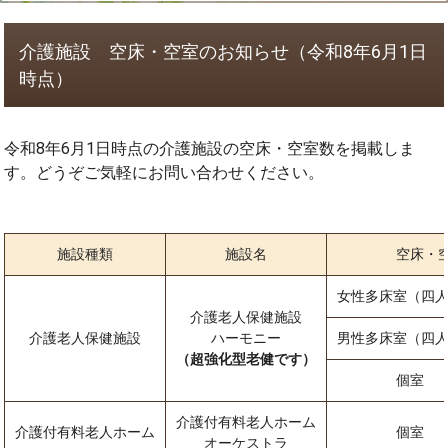
介護施設 空床・空室のお知らせ（令和8年6月1日
時点）
令和8年6月1日時点の介護施設の空床・空室数を掲載しま
す。どうぞご気軽にお問い合わせください。
施設種類
施設名
空床・
女性多床室（四人
介護老人保健施設
介護老人保健施設
ハーモニー
男性多床室（四人
（超強化型老健です）
個室
介護付有料老人ホーム
介護付有料老人ホーム
個室
オーケストラ