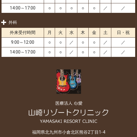
14:00～17:00
○
○
○
○
○
／
／
外科
外来受付時間
月
火
水
木
金
土
日・祝
9:00～12:00
○
○
／
○
○
／
／
14:00～17:00
○
○
／
○
○
／
／
福岡県北九州市小倉北区熊谷2丁目1-4